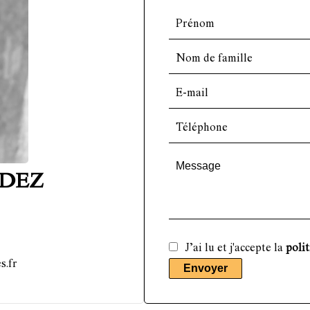
NDEZ
J’ai lu et j'accepte la
polit
s.fr
Envoyer