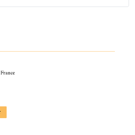
France
er
r