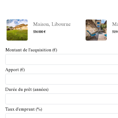
Maison, Libourne
Ma
536 000 €
519 
Montant de l'acquisition
(€)
Apport
(€)
Durée du prêt
(années)
Taux d'emprunt
(%)