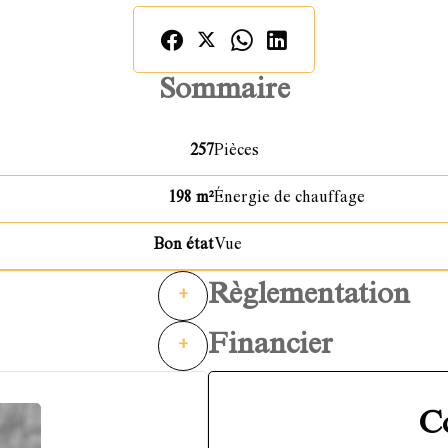
Sommaire
257
Pièces
198 m²
Énergie de chauffage
Bon état
Vue
Règlementation
+
Financier
+
C